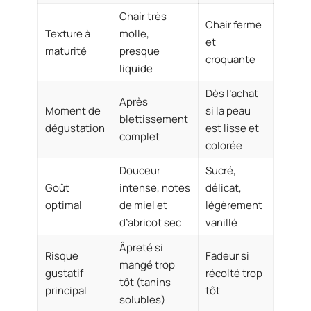
Chair très
Chair ferme
Texture à
molle,
et
maturité
presque
croquante
liquide
Dès l’achat
Après
Moment de
si la peau
blettissement
dégustation
est lisse et
complet
colorée
Douceur
Sucré,
Goût
intense, notes
délicat,
optimal
de miel et
légèrement
d’abricot sec
vanillé
Âpreté si
Risque
Fadeur si
mangé trop
gustatif
récolté trop
tôt (tanins
principal
tôt
solubles)