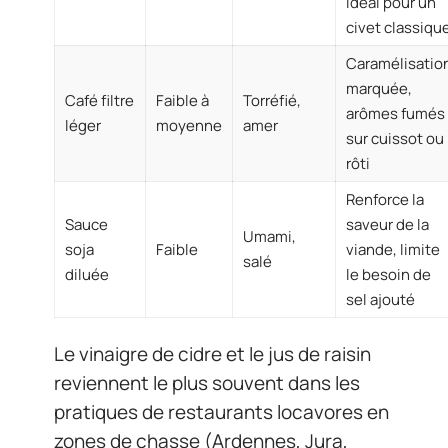
idéal pour un
civet classiqu
Caramélisatio
marquée,
Café filtre
Faible à
Torréfié,
arômes fumés
léger
moyenne
amer
sur cuissot ou
rôti
Renforce la
Sauce
saveur de la
Umami,
soja
Faible
viande, limite
salé
diluée
le besoin de
sel ajouté
Le vinaigre de cidre et le jus de raisin
reviennent le plus souvent dans les
pratiques de restaurants locavores en
zones de chasse (Ardennes, Jura,