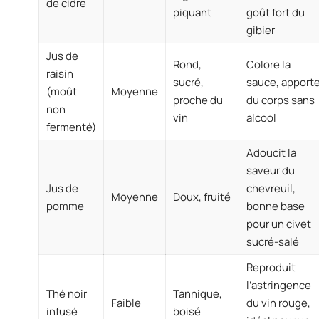
de cidre
piquant
goût fort du
gibier
Jus de
Rond,
Colore la
raisin
sucré,
sauce, apport
(moût
Moyenne
proche du
du corps sans
non
vin
alcool
fermenté)
Adoucit la
saveur du
Jus de
chevreuil,
Moyenne
Doux, fruité
pomme
bonne base
pour un civet
sucré-salé
Reproduit
l’astringence
Thé noir
Tannique,
Faible
du vin rouge,
infusé
boisé