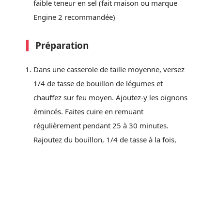
faible teneur en sel (fait maison ou marque
Engine 2 recommandée)
Préparation
Dans une casserole de taille moyenne, versez
1/4 de tasse de bouillon de légumes et
chauffez sur feu moyen. Ajoutez-y les oignons
émincés. Faites cuire en remuant
régulièrement pendant 25 à 30 minutes.
Rajoutez du bouillon, 1/4 de tasse à la fois,
uniquement lorsque la poêle est sèche. Ce
rythme d’ajout progressif permet de bien
caraméliser sans brûler, même sans huile.
Conseils pour réussir