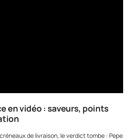
e en vidéo : saveurs, points
ation
 créneaux de livraison, le verdict tombe : Pepe