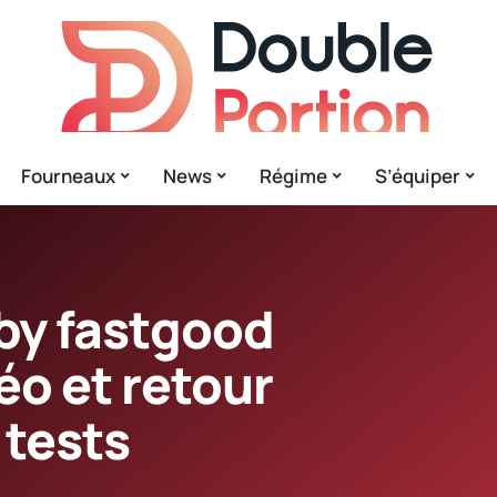
Fourneaux
News
Régime
S’équiper
by fastgood
éo et retour
 tests