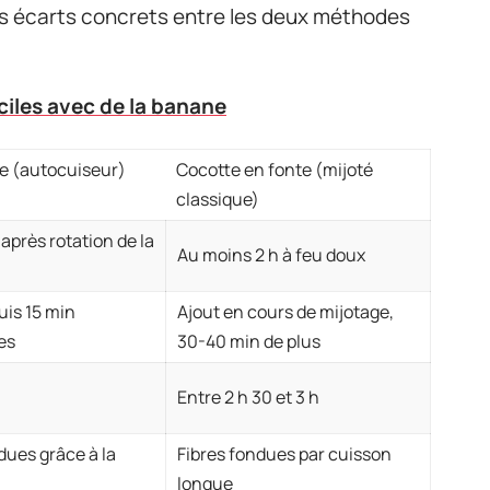
es écarts concrets entre les deux méthodes
ciles avec de la banane
e (autocuiseur)
Cocotte en fonte (mijoté
classique)
après rotation de la
Au moins 2 h à feu doux
uis 15 min
Ajout en cours de mijotage,
es
30-40 min de plus
Entre 2 h 30 et 3 h
dues grâce à la
Fibres fondues par cuisson
longue