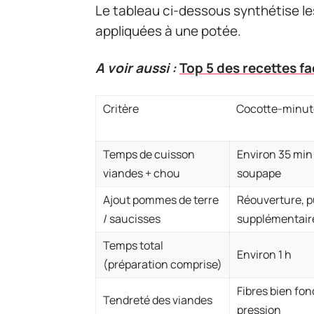
Le tableau ci-dessous synthétise l
appliquées à une potée.
A voir aussi :
Top 5 des recettes fa
Critère
Cocotte-minut
Temps de cuisson
Environ 35 min 
viandes + chou
soupape
Ajout pommes de terre
Réouverture, p
/ saucisses
supplémentair
Temps total
Environ 1 h
(préparation comprise)
Fibres bien fon
Tendreté des viandes
pression