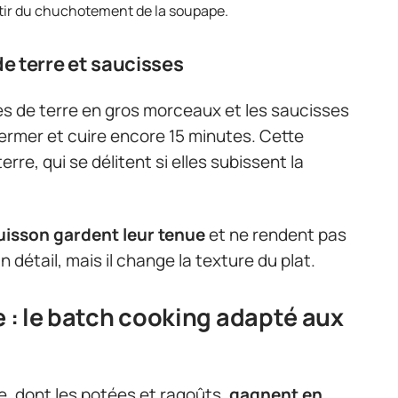
rtir du chuchotement de la soupape.
 terre et saucisses
es de terre en gros morceaux et les saucisses
ermer et cuire encore 15 minutes. Cette
re, qui se délitent si elles subissent la
cuisson gardent leur tenue
et ne rendent pas
n détail, mais il change la texture du plat.
e : le batch cooking adapté aux
e, dont les potées et ragoûts,
gagnent en