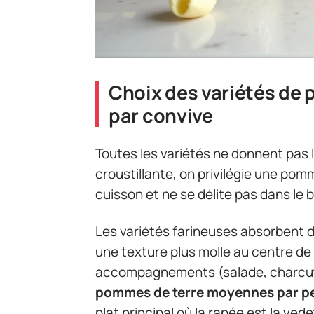
Choix des variétés de 
par convive
Toutes les variétés ne donnent pas 
croustillante, on privilégie une pomm
cuisson et ne se délite pas dans le 
Les variétés farineuses absorbent 
une texture plus molle au centre de 
accompagnements (salade, charcut
pommes de terre moyennes par p
plat principal où la rapée est la vede