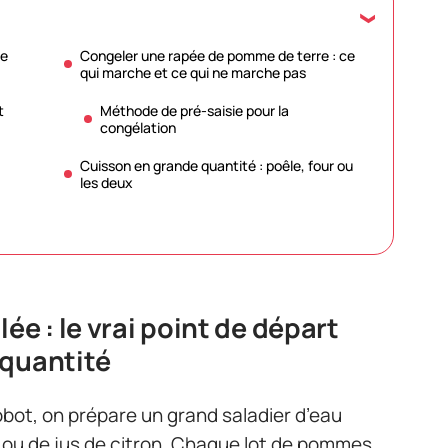
de
Congeler une rapée de pomme de terre : ce
qui marche et ce qui ne marche pas
t
Méthode de pré-saisie pour la
congélation
Cuisson en grande quantité : poêle, four ou
les deux
ée : le vrai point de départ
 quantité
obot, on prépare un grand saladier d’eau
c ou de jus de citron. Chaque lot de pommes