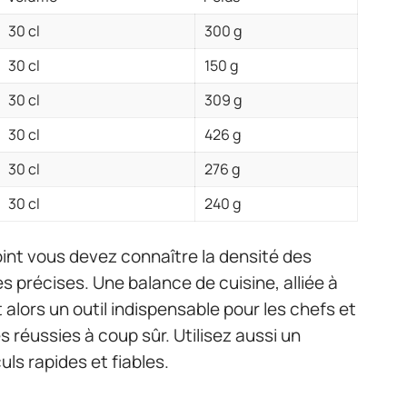
30 cl
300 g
30 cl
150 g
30 cl
309 g
30 cl
426 g
30 cl
276 g
30 cl
240 g
int vous devez connaître la densité des
 précises. Une balance de cuisine, alliée à
alors un outil indispensable pour les chefs et
s réussies à coup sûr. Utilisez aussi un
uls rapides et fiables.