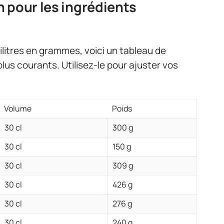
 pour les ingrédients
tilitres en grammes, voici un tableau de
plus courants. Utilisez-le pour ajuster vos
Volume
Poids
30 cl
300 g
30 cl
150 g
30 cl
309 g
30 cl
426 g
30 cl
276 g
30 cl
240 g